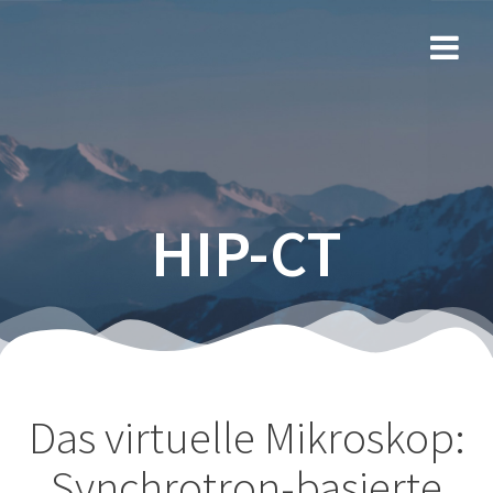
Zum
Inhalt
springen
HIP-CT
Das virtuelle Mikroskop:
Synchrotron-basierte